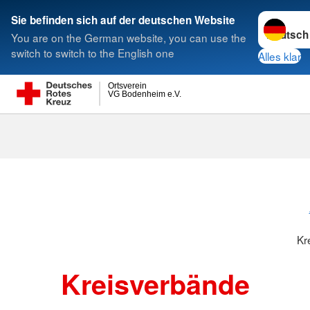
Sprache w
Sie befinden sich auf der deutschen Website
You are on the German website, you can use the
Suche
switch to switch to the English one
Alles klar
Ortsverein
VG Bodenheim e.V.
Kreisverbänd
Kr
Kreisverbände