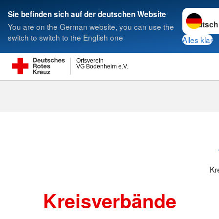
Sprache w
Sie befinden sich auf der deutschen Website
You are on the German website, you can use the
Suche
switch to switch to the English one
Alles klar
Ortsverein
VG Bodenheim e.V.
Kreisverbänd
Kr
Kreisverbände