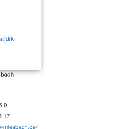
at]drk-
sbach
5 0
5 17
k-miesbach.de/