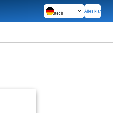
Sprache wechseln zu
Alles klar
Adressen
mular
Kreisverbände
inder
Schwesternschaften
tainerfinder
Rotes Kreuz international
Generalsekretariat
G