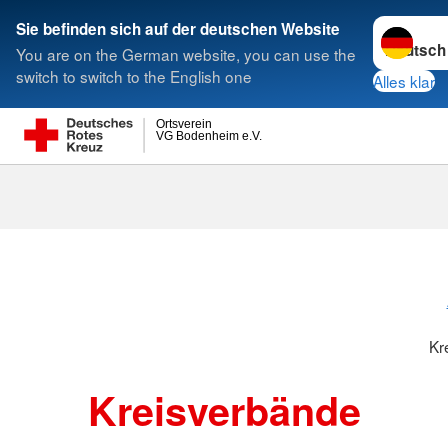
Sprache w
Sie befinden sich auf der deutschen Website
You are on the German website, you can use the
Suche
switch to switch to the English one
Alles klar
Ortsverein
VG Bodenheim e.V.
Kreisverbänd
Kr
Kreisverbände