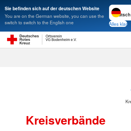
Sprache w
Sie befinden sich auf der deutschen Website
You are on the German website, you can use the
Suche
switch to switch to the English one
Alles klar
Ortsverein
VG Bodenheim e.V.
Kreisverbänd
Kr
Kreisverbände