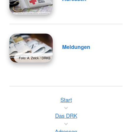
Meldungen
Foto: A. Zelck / DRKS
Start
Das DRK
Adressen