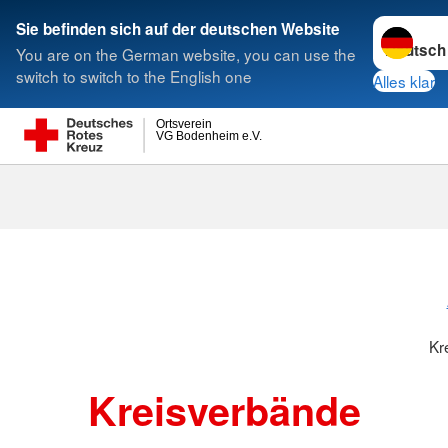
Sprache w
Sie befinden sich auf der deutschen Website
You are on the German website, you can use the
Suche
switch to switch to the English one
Alles klar
Ortsverein
VG Bodenheim e.V.
Kreisverbänd
Kr
Kreisverbände