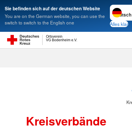
Sprache w
Sie befinden sich auf der deutschen Website
You are on the German website, you can use the
Suche
switch to switch to the English one
Alles klar
Ortsverein
VG Bodenheim e.V.
Kreisverbänd
Kr
Kreisverbände