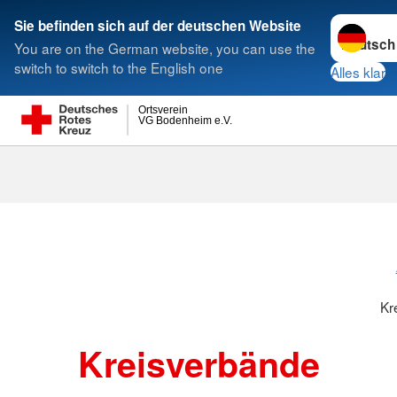
Sprache w
Sie befinden sich auf der deutschen Website
You are on the German website, you can use the
Suche
switch to switch to the English one
Alles klar
Ortsverein
VG Bodenheim e.V.
Kreisverbänd
Kr
Kreisverbände