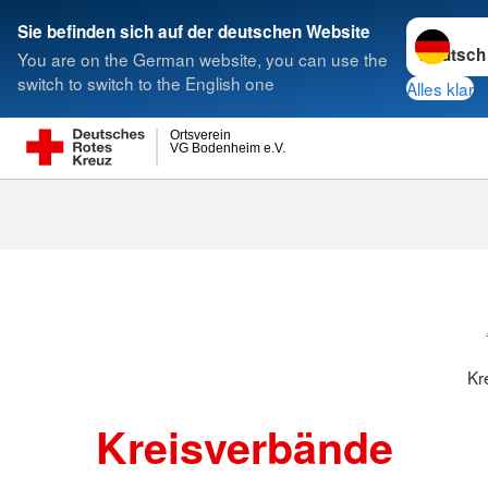
Sprache w
Sie befinden sich auf der deutschen Website
You are on the German website, you can use the
Suche
switch to switch to the English one
Alles klar
Ortsverein
VG Bodenheim e.V.
Kreisverbänd
Kr
Kreisverbände