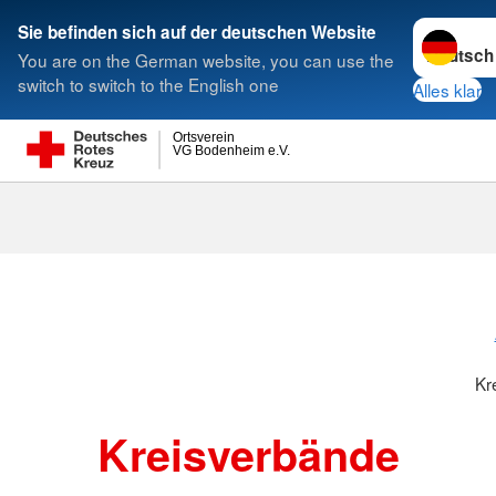
Sprache w
Sie befinden sich auf der deutschen Website
You are on the German website, you can use the
Suche
switch to switch to the English one
Alles klar
Ortsverein
VG Bodenheim e.V.
Kreisverbänd
Kr
Kreisverbände