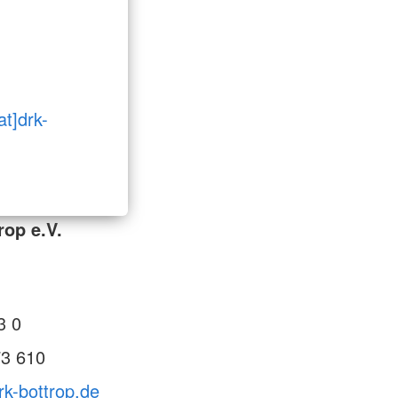
at]drk-
rop e.V.
3 0
73 610
rk-bottrop.de