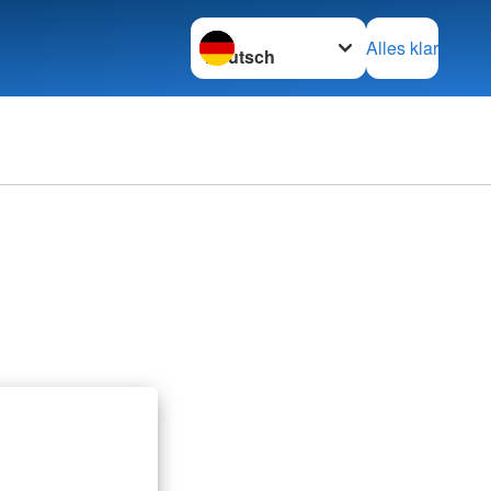
Sprache wechseln zu
Alles klar
Adressen
mular
Kreisverbände
inder
Schwesternschaften
tainerfinder
Rotes Kreuz international
Generalsekretariat
G