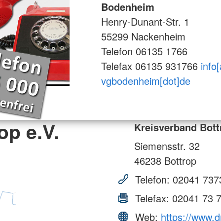
Bodenheim
Henry-Dunant-Str. 1
55299 Nackenheim
Telefon 06135 1766
Telefax 06135 931766
info[
vgbodenheim[dot]de
op e.V.
Kreisverband Bott
Siemensstr. 32
46238
Bottrop
Telefon:
02041 737
Telefax:
02041 73 
Web:
https://www.d