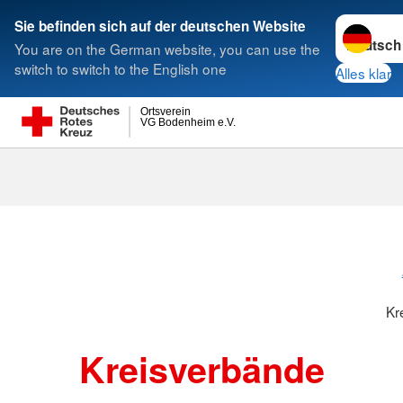
Sprache w
Sie befinden sich auf der deutschen Website
You are on the German website, you can use the
Suche
switch to switch to the English one
Alles klar
Ortsverein
VG Bodenheim e.V.
Kreisverbänd
Kr
Kreisverbände