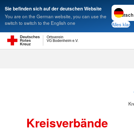
Sprache w
Sie befinden sich auf der deutschen Website
You are on the German website, you can use the
Suche
switch to switch to the English one
Alles klar
Ortsverein
VG Bodenheim e.V.
Kreisverbänd
Kr
Kreisverbände