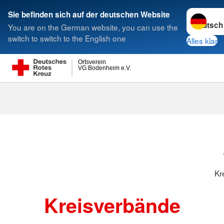
Sprache w
Sie befinden sich auf der deutschen Website
You are on the German website, you can use the
Suche
switch to switch to the English one
Alles klar
Ortsverein
VG Bodenheim e.V.
Kreisverbänd
Kr
Kreisverbände