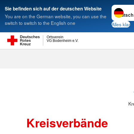
Sprache w
Sie befinden sich auf der deutschen Website
You are on the German website, you can use the
Suche
switch to switch to the English one
Alles klar
Ortsverein
VG Bodenheim e.V.
Kreisverbänd
Kr
Kreisverbände