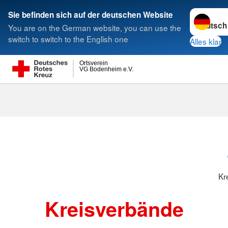
Sprache w
Sie befinden sich auf der deutschen Website
You are on the German website, you can use the
Suche
switch to switch to the English one
Alles klar
Ortsverein
VG Bodenheim e.V.
Kreisverbänd
Kr
Kreisverbände