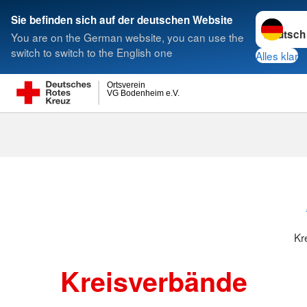
Sprache w
Sie befinden sich auf der deutschen Website
You are on the German website, you can use the
Suche
switch to switch to the English one
Alles klar
Ortsverein
VG Bodenheim e.V.
Kreisverbänd
Kr
Kreisverbände