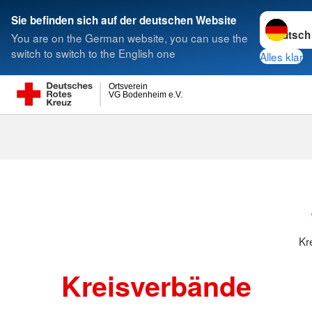
Sprache w
Sie befinden sich auf der deutschen Website
You are on the German website, you can use the
Suche
switch to switch to the English one
Alles klar
Ortsverein
VG Bodenheim e.V.
Kreisverbänd
Kr
Kreisverbände