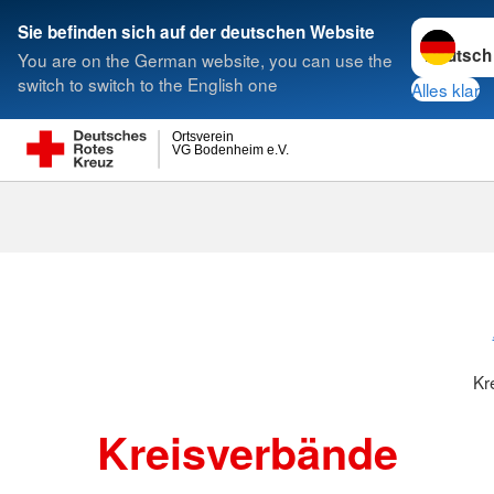
Sprache w
Sie befinden sich auf der deutschen Website
You are on the German website, you can use the
Suche
switch to switch to the English one
Alles klar
Ortsverein
VG Bodenheim e.V.
Kreisverbänd
Kr
Kreisverbände