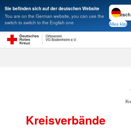
Sprache w
Sie befinden sich auf der deutschen Website
You are on the German website, you can use the
Suche
switch to switch to the English one
Alles klar
Ortsverein
VG Bodenheim e.V.
Kreisverbänd
Kr
Kreisverbände