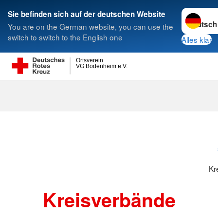
Sprache w
Sie befinden sich auf der deutschen Website
You are on the German website, you can use the
Suche
switch to switch to the English one
Alles klar
Ortsverein
VG Bodenheim e.V.
Kreisverbänd
Kr
Kreisverbände