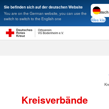
Sprache w
Sie befinden sich auf der deutschen Website
You are on the German website, you can use the
Suche
switch to switch to the English one
Alles klar
Ortsverein
VG Bodenheim e.V.
Kreisverbänd
Kr
Kreisverbände