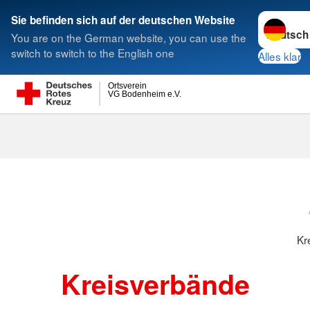
Sprache w
Sie befinden sich auf der deutschen Website
You are on the German website, you can use the
Suche
switch to switch to the English one
Alles klar
Ortsverein
VG Bodenheim e.V.
Kreisverbänd
Kr
Kreisverbände