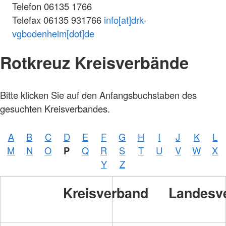
Telefon 06135 1766
Telefax 06135 931766
info[at]drk-
vgbodenheim[dot]de
Rotkreuz Kreisverbände
Bitte klicken Sie auf den Anfangsbuchstaben des
gesuchten Kreisverbandes.
A
B
C
D
E
F
G
H
I
J
K
L
Foto:
M
N
O
P
Q
R
S
T
U
V
W
X
A.
Zelck
Y
Z
/
DRKS
Kreisverband
Landesv