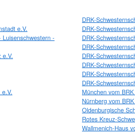
DRK-Schwesternscha
stadt e.V.
DRK-Schwesternsch
 Luisenschwestern -
DRK-Schwesternsch
DRK-Schwesternsch
 e.V.
DRK-Schwesternscha
DRK-Schwesternscha
DRK-Schwesternscha
DRK-Schwesternsch
 e.V.
München vom BRK 
Nürnberg vom BRK 
Oldenburgische Sch
Rotes Kreuz-Schwes
Wallmenich-Haus v