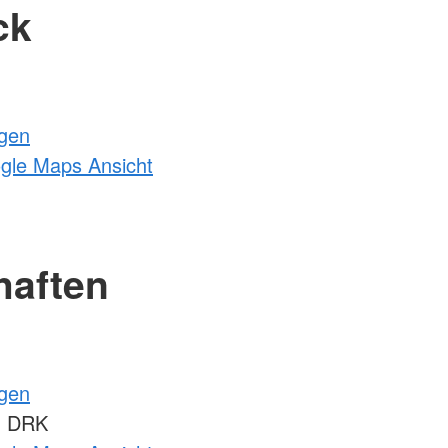
ck
ngen
ogle Maps Ansicht
haften
ngen
m DRK