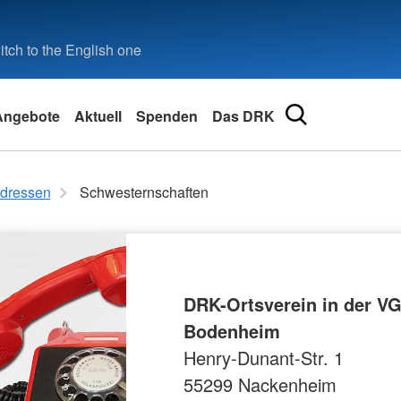
tch to the English one
Angebote
Aktuell
Spenden
Das DRK
 Helfer
Bevölkerungsschutz und
Spenden, Mitglied, Helfer
Intern
Kontakt
dressen
Schwesternschaften
Rettung
Login
Kontaktfor
Bereitschaften
Aufruf HiOrg
Angebotsf
Sanitätsdienst
Videos
Kleidercon
Betreuungsdienst
arbeit
Bilder
Verpflegung
DRK-Ortsverein in der V
Führungsgrundsätze
Fuhrpark
Bodenheim
Blutspende
Henry-Dunant-Str. 1
Rettungsdienst
55299 Nackenheim