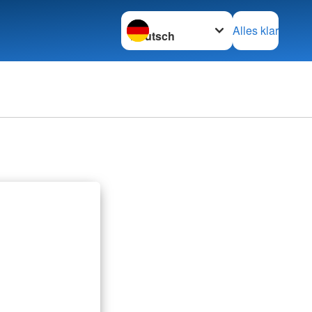
Sprache wechseln zu
Alles klar
Adressen
mular
Kreisverbände
inder
Schwesternschaften
tainerfinder
Rotes Kreuz international
Generalsekretariat
G