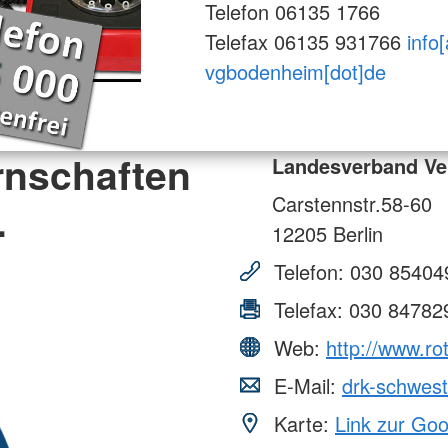
Telefon 06135 1766
Telefax 06135 931766
info[
vgbodenheim[dot]de
rnschaften
Landesverband Ve
Carstennstr.58-60
.
12205
Berlin
Telefon:
030 85404
Telefax:
030 84782
Web:
http://www.r
E-Mail:
drk-schwes
Karte:
Link zur Go