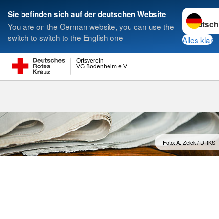
Sprache w
Sie befinden sich auf der deutschen Website
You are on the German website, you can use the
Suche
switch to switch to the English one
Alles klar
Ortsverein
VG Bodenheim e.V.
Foto: A. Zelck / DRKS