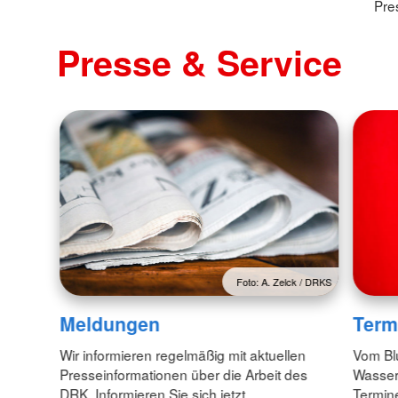
Pre
Presse & Service
Foto: A. Zelck / DRKS
Meldungen
Term
Wir informieren regelmäßig mit aktuellen
Vom Bl
Presseinformationen über die Arbeit des
Wasserw
DRK. Informieren Sie sich jetzt.
Termin